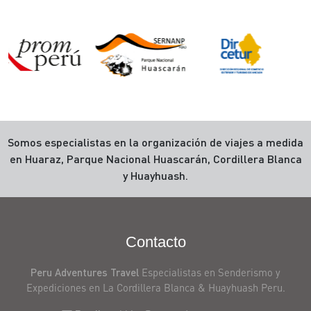
Somos especialistas en la organización de viajes a medida
Excursionismo
en Huaraz, Parque Nacional Huascarán, Cordillera Blanca
y
y Huayhuash.
montañismo
en
Peru
Contacto
Trekking
Santa
Peru Adventures Travel
Especialistas en Senderismo y
Cruz
Expediciones en La Cordillera Blanca & Huayhuash Peru.
South