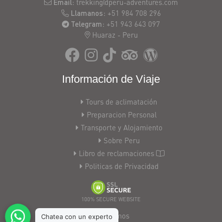
Email:
trekking@peru-adventures.com
America,
Llamanos:
+51 984 708 296
Laguna
Telegram:
+51 943 643 097
69
Huaraz - Peru
South
America,
Tours
en
Información de Viaje
South
America,
Tours de aclimatación
Senderismo
Preparacion Personal
Huayhuash,
Transporte y Alojamiento
trekkingcordillerablanca,
Sobre Peru
cordillerablancatrekking,
cordilerablancahiking,
Libro de reclamaciones
cordillerablanperu,
Politicas de Privacidad
trekkingsantacruz,
senderismo
en
100% SECURE WEBSITE
Peru,
Aceptamos
Senderismo