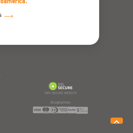
udamérica.
S
:
100% SECURE WEBSITE
Aceptamos
Wire
Transfer