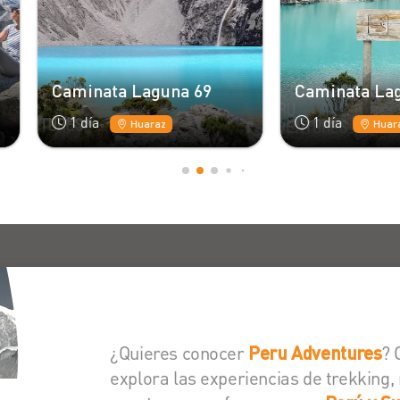
minata Laguna 69
Caminata Laguna 513
1 día
1 día
Huaraz
Huaraz
¿Quieres conocer
? 
Peru Adventures
explora las experiencias de trekking,