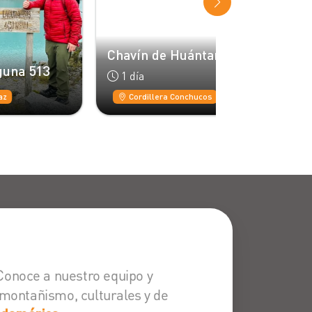
Chavín de Huántar
Bus Glaciar
1 día
1 día
Cordillera Conchucos
Hu
Conoce a nuestro equipo y
 montañismo, culturales y de