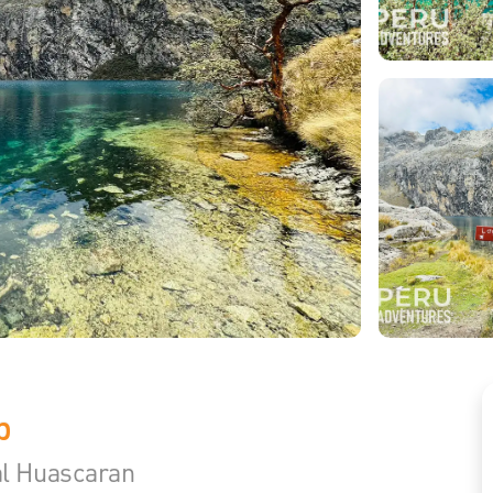
p
al Huascaran