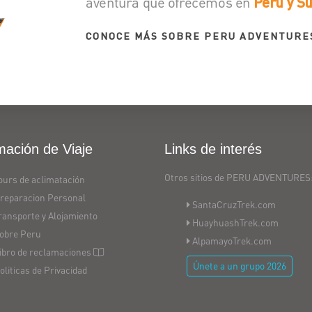
aventura que ofrecemos en
Perú y S
CONOCE MÁS SOBRE PERU ADVENTURE
mación de Viaje
Links de interés
Otros sitios de PERU ADVENTURES
ours de aclimatación
reparacion Personal
SantaCruzTrek.com
ransporte y Alojamiento
HuayhuashTrek.com
obre Peru
AlpamayoTrek.com
ibro de reclamaciones
Únete a un grupo 2026
oliticas de Privacidad