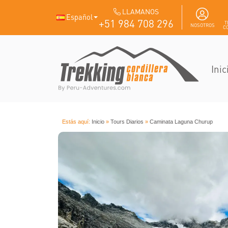
LLAMANOS
Español
+51 984 708 296
T
NOSOTROS
C
Inic
Estás aquí:
Inicio
»
Tours Diarios
»
Caminata Laguna Churup