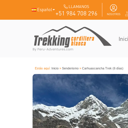
LLAMANOS
Español
+51 984 708 296
T
NOSOTROS
C
Inic
Estás aquí:
Inicio
»
Senderismo
»
Carhuascancha Trek (6 días)