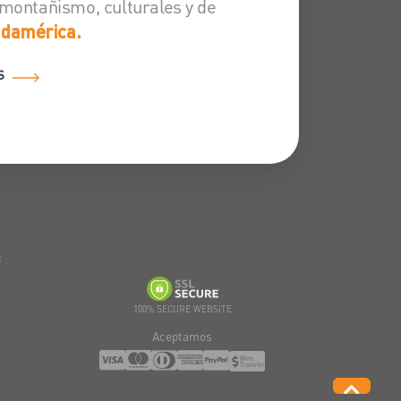
 montañismo, culturales y de
udamérica.
S
:
100% SECURE WEBSITE
Aceptamos
Wire
Transfer