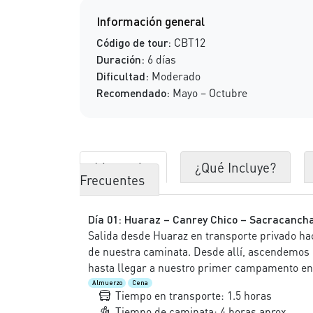
Información general
Código de tour:
CBT12
Duración:
6 días
Dificultad:
Moderado
Recomendado:
Mayo – Octubre
Itinerario
¿Qué Incluye?
Frecuentes
Día 01: Huaraz – Canrey Chico – Sacracancha
Salida desde Huaraz en transporte privado hac
de nuestra caminata. Desde allí, ascendemos
hasta llegar a nuestro primer campamento e
Almuerzo
Cena
Tiempo en transporte: 1.5 horas
Tiempo de caminata: 4 horas aprox.