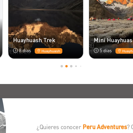
ayhuash Trek
Mini Huayhuash Trek
8 días
5 días
Huayhuash
Huayhuash
¿Quieres conocer
? 
Peru Adventures