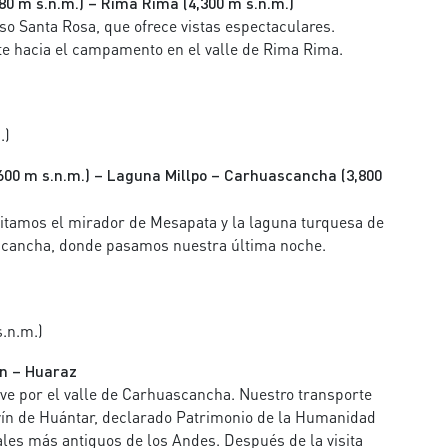
80 m s.n.m.) – Rima Rima (4,300 m s.n.m.)
so Santa Rosa, que ofrece vistas espectaculares.
 hacia el campamento en el valle de Rima Rima.
.)
600 m s.n.m.) – Laguna Millpo – Carhuascancha (3,800
isitamos el mirador de Mesapata y la laguna turquesa de
ascancha, donde pasamos nuestra última noche.
.n.m.)
ín – Huaraz
e por el valle de Carhuascancha. Nuestro transporte
avín de Huántar, declarado Patrimonio de la Humanidad
les más antiguos de los Andes. Después de la visita