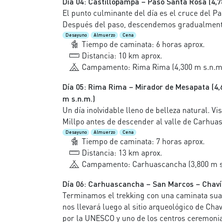
Día 04: Castillopampa – Paso Santa Rosa (4,7
El punto culminante del día es el cruce del Pa
Después del paso, descendemos gradualmente
Desayuno
Almuerzo
Cena
Tiempo de caminata: 6 horas aprox.
Distancia: 10 km aprox.
Campamento: Rima Rima (4,300 m s.n.m
Día 05: Rima Rima – Mirador de Mesapata (4,
m s.n.m.)
Un día inolvidable lleno de belleza natural. V
Millpo antes de descender al valle de Carhu
Desayuno
Almuerzo
Cena
Tiempo de caminata: 7 horas aprox.
Distancia: 13 km aprox.
Campamento: Carhuascancha (3,800 m s
Día 06: Carhuascancha – San Marcos – Chav
Terminamos el trekking con una caminata suav
nos llevará luego al sitio arqueológico de Ch
por la UNESCO y uno de los centros ceremonia