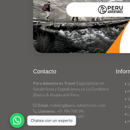
carhuascancha
trek,
6
days
trek
huaraz
Contacto
Infor
Peru Adventures Travel
Especialistas en
T
Senderismo y Expediciones en La Cordillera
P
Blanca & Huayhuash Peru.
T
Email:
trekking@peru-adventures.com
S
Llamanos:
+51 984 708 296
L
Telegram:
+51 943 643 097
P
Huaraz - Peru