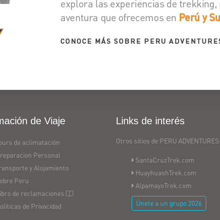
explora las experiencias de trekking,
aventura que ofrecemos en
Perú y S
CONOCE MÁS SOBRE PERU ADVENTURE
mación de Viaje
Links de interés
Otros sitios de PERU ADVENTURES
ours de aclimatación
reparacion Personal
SantaCruzTrek.com
ransporte y Alojamiento
HuayhuashTrek.com
obre Peru
AlpamayoTrek.com
ibro de reclamaciones
Únete a un grupo 2026
oliticas de Privacidad