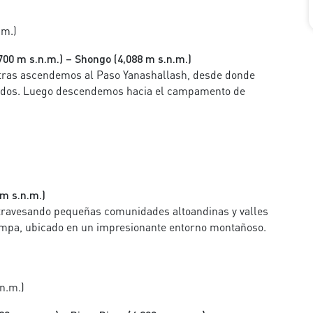
.m.)
00 m s.n.m.) – Shongo (4,088 m s.n.m.)
ntras ascendemos al Paso Yanashallash, desde donde
vados. Luego descendemos hacia el campamento de
 m s.n.m.)
atravesando pequeñas comunidades altoandinas y valles
pampa, ubicado en un impresionante entorno montañoso.
n.m.)