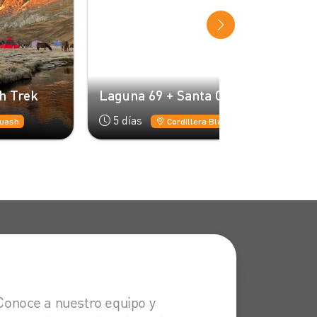
Laguna 69 + Santa Cruz
Santa Cruz
5 días
4 días
Cordillera Blanca
C
Conoce a nuestro equipo y